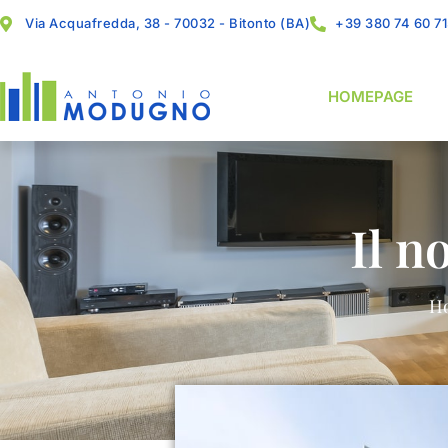
Via Acquafredda, 38 - 70032 - Bitonto (BA)
+39 380 74 60 7
HOMEPAGE
Il n
H