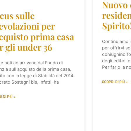
Nuovo e
residen
cus sulle
Spirito
evolazioni per
acquisto prima casa
Continuiamo i
r gli under 36
per offrirvi s
coniughino fo
degli edifici e
e notizie arrivano dal Fondo di
Per farlo la n
nzia sull’acquisto della prima casa,
uito con la legge di Stabilità del 2014.
creto Sostegni bis, infatti, ha
SCOPRI DI PIÙ »
I DI PIÙ »