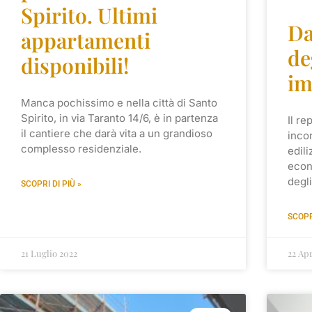
Spirito. Ultimi
Da
appartamenti
de
disponibili!
im
Manca pochissimo e nella città di Santo
Spirito, in via Taranto 14/6, è in partenza
Il re
il cantiere che darà vita a un grandioso
incor
complesso residenziale.
edili
econ
degl
SCOPRI DI PIÙ »
SCOPR
21 Luglio 2022
22 Ap