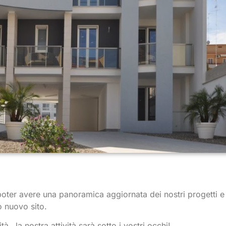
di poter avere una panoramica aggiornata dei nostri progetti e
ro nuovo sito.
ità…la nostra attività sarà sotto i vostri occhi!