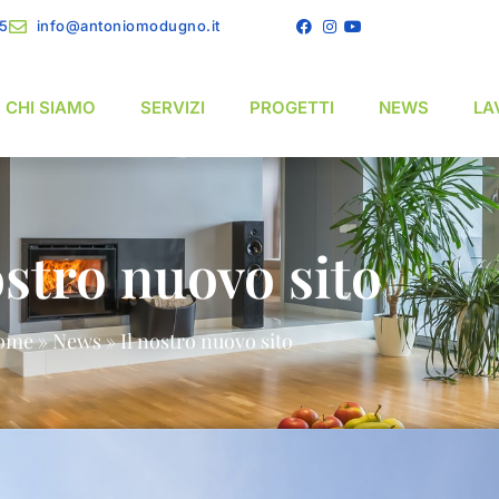
15
info@antoniomodugno.it
CHI SIAMO
SERVIZI
PROGETTI
NEWS
LA
ostro nuovo sito
ome
»
News
»
Il nostro nuovo sito