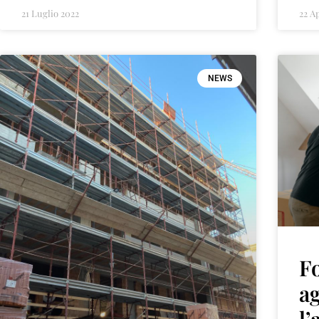
21 Luglio 2022
22 A
NEWS
Fo
ag
l’