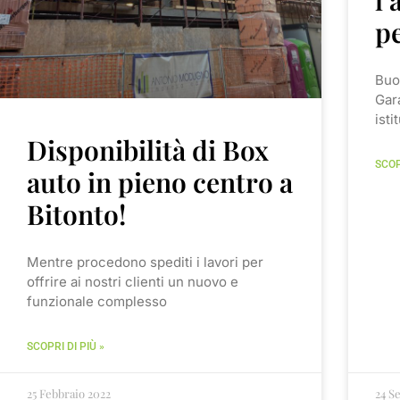
pe
Buo
Gara
isti
Disponibilità di Box
SCOP
auto in pieno centro a
Bitonto!
Mentre procedono spediti i lavori per
offrire ai nostri clienti un nuovo e
funzionale complesso
SCOPRI DI PIÙ »
25 Febbraio 2022
24 S