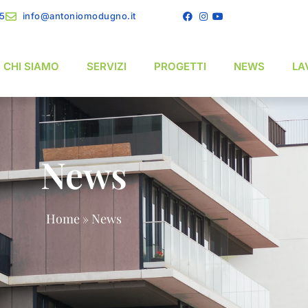
15
info@antoniomodugno.it
CHI SIAMO
SERVIZI
PROGETTI
NEWS
LA
News
Home
»
News