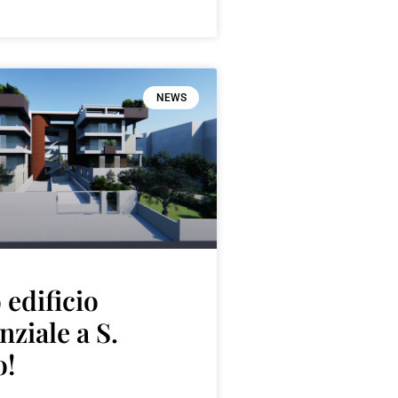
NEWS
edificio
nziale a S.
o!