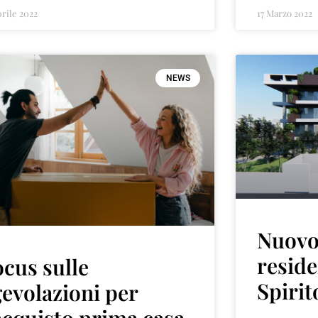
prile 2022
17 Marzo 2022
NEWS
Nuovo 
reside
cus sulle
Spirit
evolazioni per
acquisto prima casa