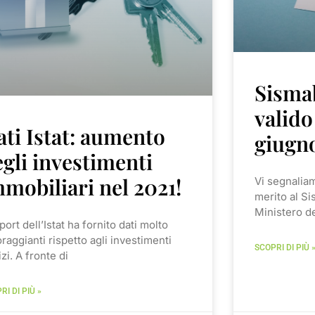
Sisma
valido
ti Istat: aumento
giugn
gli investimenti
mobiliari nel 2021!
Vi segnalia
merito al Si
Ministero d
eport dell’Istat ha fornito dati molto
raggianti rispetto agli investimenti
SCOPRI DI PIÙ 
izi. A fronte di
RI DI PIÙ »