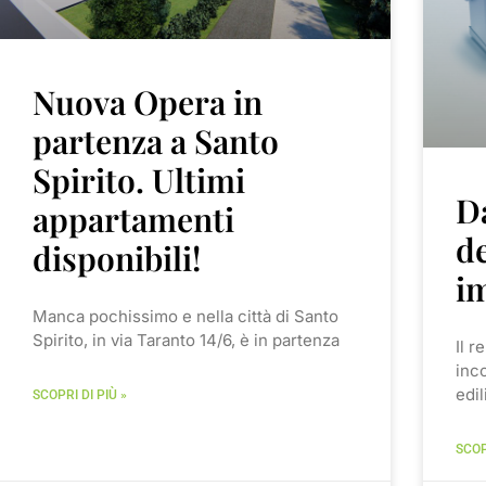
Nuova Opera in
partenza a Santo
Spirito. Ultimi
Da
appartamenti
de
disponibili!
im
Manca pochissimo e nella città di Santo
Spirito, in via Taranto 14/6, è in partenza
Il r
inco
edil
SCOPRI DI PIÙ »
SCOP